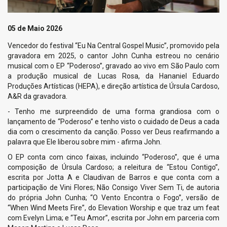
05 de Maio 2026
Vencedor do festival “Eu Na Central Gospel Music”, promovido pela
gravadora em 2025, o cantor John Cunha estreou no cenário
musical com o EP “Poderoso”, gravado ao vivo em São Paulo com
a produção musical de Lucas Rosa, da Hananiel Eduardo
Produções Artísticas (HEPA), e direção artística de Úrsula Cardoso,
A&R da gravadora.
- Tenho me surpreendido de uma forma grandiosa com o
lançamento de “Poderoso” e tenho visto o cuidado de Deus a cada
dia com o crescimento da canção. Posso ver Deus reafirmando a
palavra que Ele liberou sobre mim - afirma John.
O EP conta com cinco faixas, incluindo “Poderoso”, que é uma
composição de Úrsula Cardoso; a releitura de “Estou Contigo”,
escrita por Jotta A e Claudivan de Barros e que conta com a
participação de Vini Flores; Não Consigo Viver Sem Ti, de autoria
do própria John Cunha; “O Vento Encontra o Fogo”, versão de
“When Wind Meets Fire”, do Elevation Worship e que traz um feat
com Evelyn Lima; e “Teu Amor”, escrita por John em parceria com