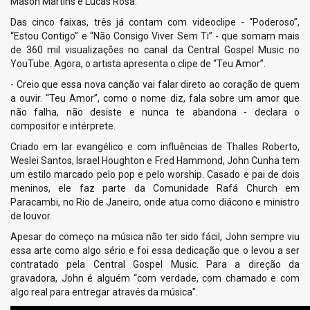
Mason Martins e Lucas Rosa.
Das cinco faixas, três já contam com videoclipe - “Poderoso”,
“Estou Contigo” e “Não Consigo Viver Sem Ti” - que somam mais
de 360 mil visualizações no canal da Central Gospel Music no
YouTube. Agora, o artista apresenta o clipe de “Teu Amor”.
- Creio que essa nova canção vai falar direto ao coração de quem
a ouvir. “Teu Amor”, como o nome diz, fala sobre um amor que
não falha, não desiste e nunca te abandona - declara o
compositor e intérprete.
Criado em lar evangélico e com influências de Thalles Roberto,
Weslei Santos, Israel Houghton e Fred Hammond, John Cunha tem
um estilo marcado pelo pop e pelo worship. Casado e pai de dois
meninos, ele faz parte da Comunidade Rafá Church em
Paracambi, no Rio de Janeiro, onde atua como diácono e ministro
de louvor.
Apesar do começo na música não ter sido fácil, John sempre viu
essa arte como algo sério e foi essa dedicação que o levou a ser
contratado pela Central Gospel Music. Para a direção da
gravadora, John é alguém “com verdade, com chamado e com
algo real para entregar através da música".