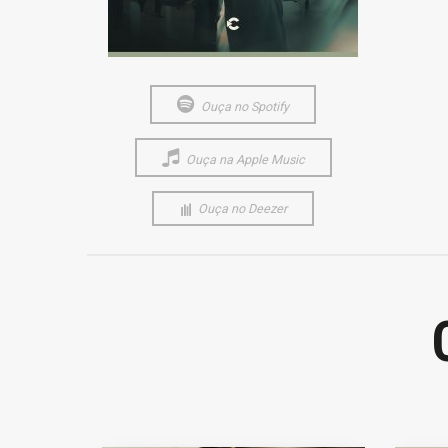
Ouça no Spotify
Ouça na Apple Music
Ouça no Deezer